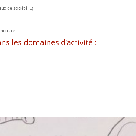
eux de société….)​
mentale​
s les domaines d’activité :