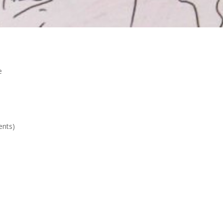
​
nts)​