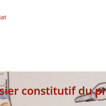
iat
ier constitutif du p