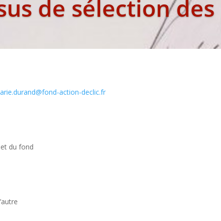
sus de sélection des 
arie.durand@fond-action-declic.fr
bjet du
fond
’autre