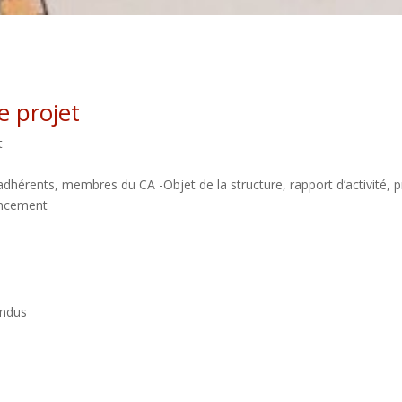
 projet​
​
érents, membres du CA ​-Objet de la structure, rapport d’activité, pr
nancement
ndus​